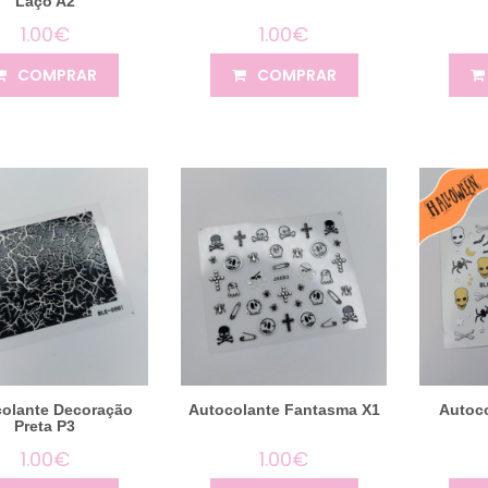
Laço A2
1.00€
1.00€
COMPRAR
COMPRAR
olante Decoração
Autocolante Fantasma X1
Autoco
Preta P3
1.00€
1.00€