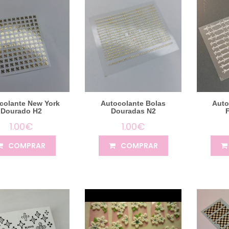
colante New York
Autocolante Bolas
Auto
Dourado H2
Douradas N2
1.00€
1.00€
COMPRAR
COMPRAR