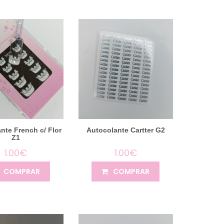
nte French c/ Flor
Autocolante Cartter G2
Z1
1.00€
1.00€
COMPRAR
COMPRAR