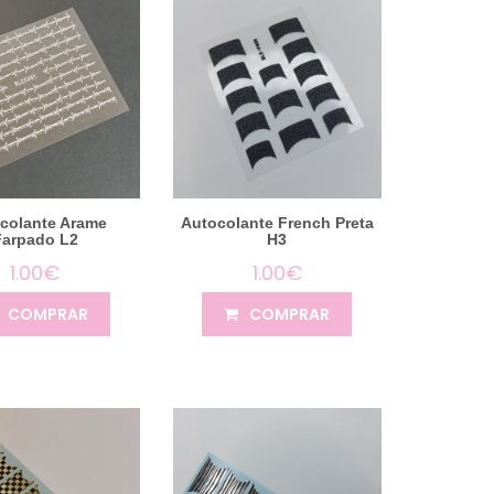
colante Arame
Autocolante French Preta
Farpado L2
H3
1.00€
1.00€
COMPRAR
COMPRAR