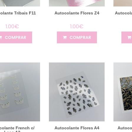
olante Tribais F11
Autocolante Flores Z4
Autocol
1.00€
1.00€
COMPRAR
COMPRAR
colante French c/
Autocolante Flores A4
Autoco