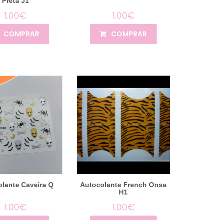
Preta J1
1.00€
1.00€
COMPRAR
COMPRAR
lante Caveira Q
Autocolante French Onsa
H1
1.00€
1.00€