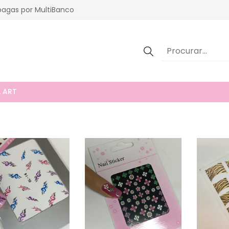
agas por MultiBanco
 ART