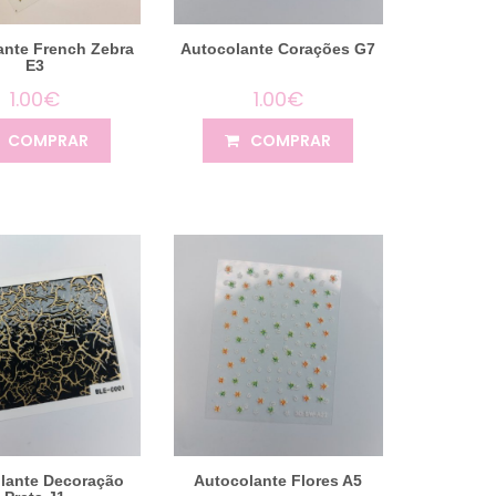
ante French Zebra
Autocolante Corações G7
E3
1.00€
1.00€
COMPRAR
COMPRAR
lante Decoração
Autocolante Flores A5