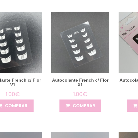
ante French c/ Flor
Autocolante French c/ Flor
Autocola
V1
X1
1.00€
1.00€
COMPRAR
COMPRAR