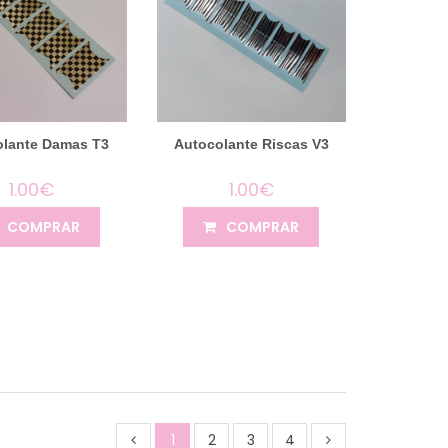
olante Damas T3
Autocolante Riscas V3
1.00€
1.00€
COMPRAR
COMPRAR
1
2
3
4