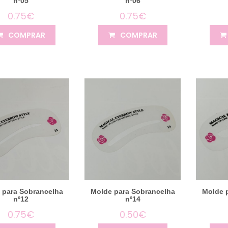
nº05
nº06
0.75€
0.75€
COMPRAR
COMPRAR
 para Sobrancelha
Molde para Sobrancelha
Molde 
nº12
nº14
0.75€
0.50€