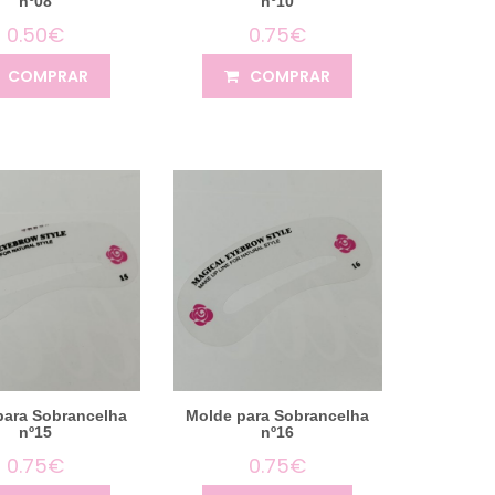
nº08
nº10
0.50€
0.75€
COMPRAR
COMPRAR
para Sobrancelha
Molde para Sobrancelha
nº15
nº16
0.75€
0.75€