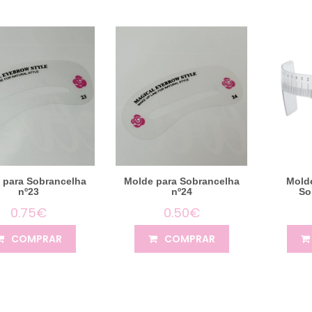
 para Sobrancelha
Molde para Sobrancelha
Mold
nº23
nº24
So
0.75€
0.50€
COMPRAR
COMPRAR