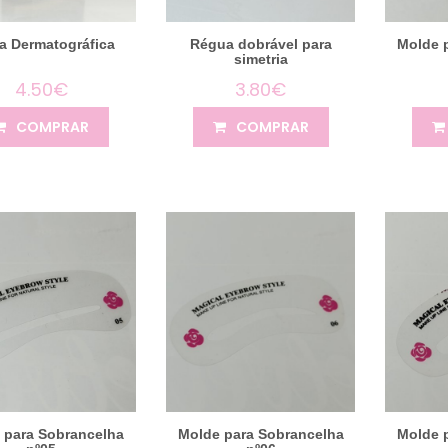
a Dermatográfica
Régua dobrável para
Molde 
simetria
4.50€
3.80€
COMPRAR
COMPRAR
 para Sobrancelha
Molde para Sobrancelha
Molde 