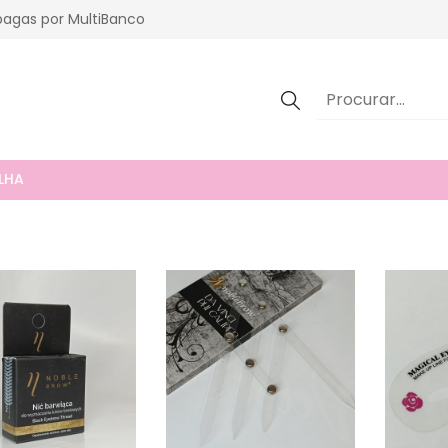
agas por MultiBanco
LHA