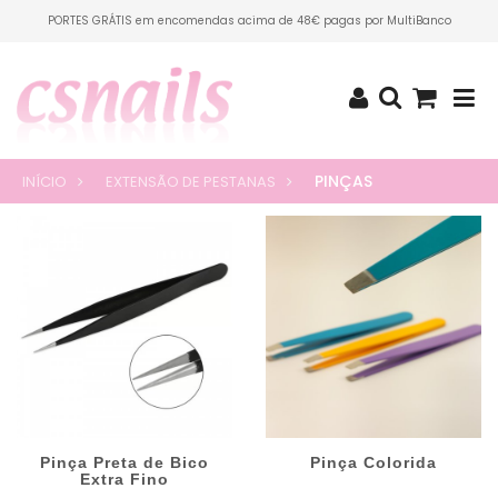
PORTES GRÁTIS em encomendas acima de 48€ pagas por MultiBanco
PINÇAS
INÍCIO
EXTENSÃO DE PESTANAS
Pinça Preta de Bico
Pinça Colorida
Extra Fino