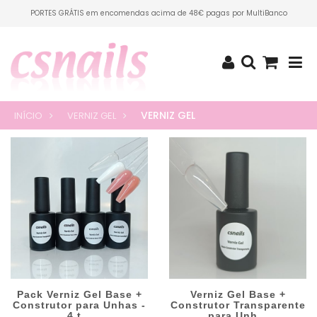
PORTES GRÁTIS em encomendas acima de 48€ pagas por MultiBanco
VERNIZ GEL
INÍCIO
VERNIZ GEL
Pack Verniz Gel Base +
Verniz Gel Base +
Construtor para Unhas -
Construtor Transparente
4 t...
para Unh...