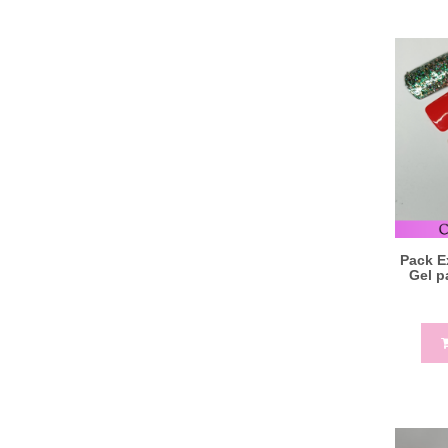
Pack E
Gel p