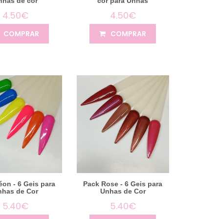
nhas de cor
cor para Unhas
4.50€
4.50€
COMPRAR
COMPRAR
éon - 6 Geis para
Pack Rose - 6 Geis para
nhas de Cor
Unhas de Cor
5.40€
5.40€