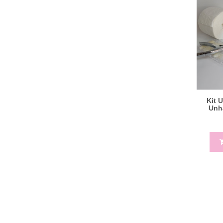
Kit 
Unha