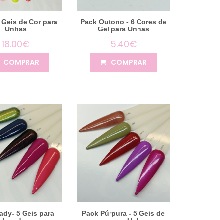
 Geis de Cor para
Pack Outono - 6 Cores de
Unhas
Gel para Unhas
18.00€
5.40€
COMPRAR
COMPRAR
ady- 5 Geis para
Pack Púrpura - 5 Geis de