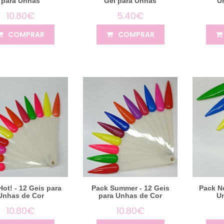
para Unhas
Gel para Unhas
U
10.80€
5.40€
COMPRAR
COMPRAR
Hot! - 12 Geis para
Pack Summer - 12 Geis
Pack N
Unhas de Cor
para Unhas de Cor
U
10.80€
10.80€