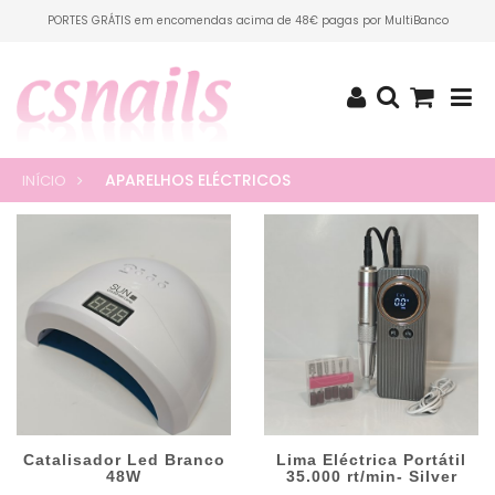
PORTES GRÁTIS em encomendas acima de 48€ pagas por MultiBanco
APARELHOS ELÉCTRICOS
INÍCIO
Catalisador Led Branco
Lima Eléctrica Portátil
48W
35.000 rt/min- Silver