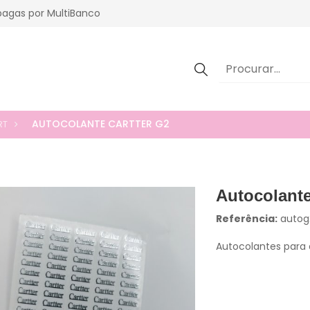
agas por MultiBanco
AUTOCOLANTE CARTTER G2
RT
Autocolante
Referência:
autog
Autocolantes para