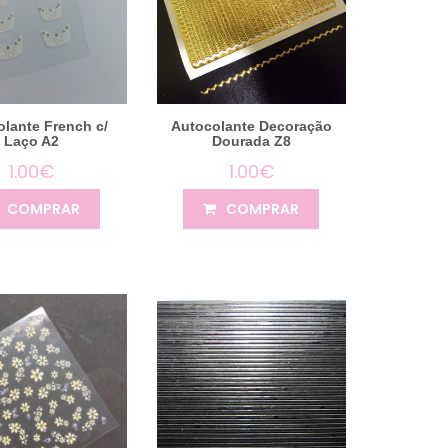
lante French c/
Autocolante Decoração
Laço A2
Dourada Z8
1.00€
1.00€
COMPRAR
COMPRAR