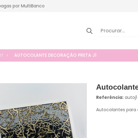
agas por MultiBanco
AUTOCOLANTE DECORAÇÃO PRETA J1
RT
Autocolante
Referência:
autoj1
Autocolantes para