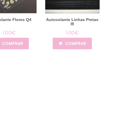
lante Flores Q4
Autocolante Linhas Pretas
I9
1.00€
1.00€
COMPRAR
COMPRAR