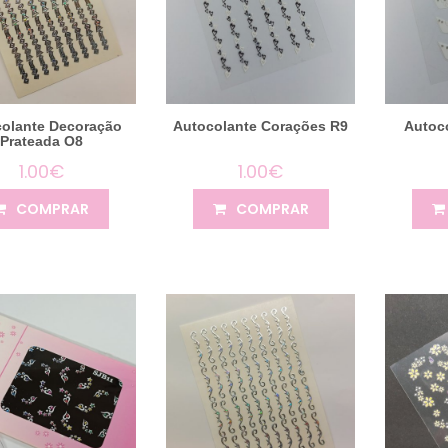
olante Decoração
Autocolante Corações R9
Autoco
Prateada O8
1.00€
1.00€
COMPRAR
COMPRAR