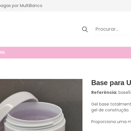
agas por MultiBanco
0ML
Base para 
Referência:
base5
Gel base totalment
gel de construção.
Proporciona uma me