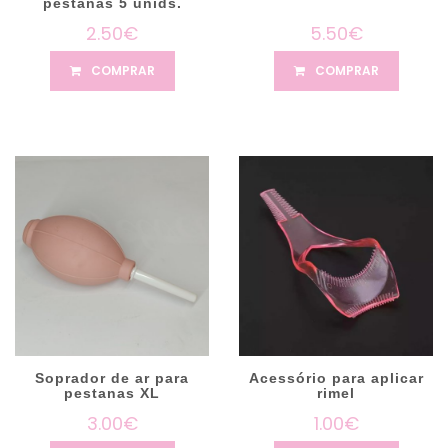
pestanas 5 unids.
2.50€
5.50€
COMPRAR
COMPRAR
Soprador de ar para
Acessório para aplicar
pestanas XL
rimel
3.00€
1.00€