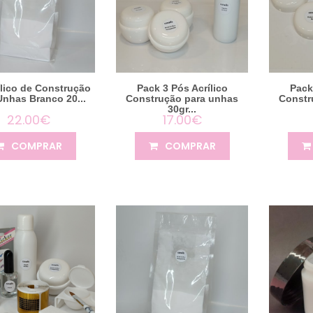
ílico de Construção
Pack 3 Pós Acrílico
Pack
Unhas Branco 20...
Construção para unhas
Constr
30gr...
22.00€
17.00€
COMPRAR
COMPRAR