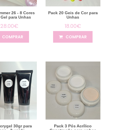
mmer 26 - 8 Cores
Pack 20 Geis de Cor para
 Gel para Unhas
Unhas
28.00€
18.00€
COMPRAR
COMPRAR
crygel 30gr para
Pack 3 Pós Acrílico