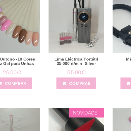
Outono -10 Cores
Lima Eléctrica Portátil
Mã
iz Gel para Unhas
35.000 rt/min- Silver
26.00€
55.00€
COMPRAR
COMPRAR