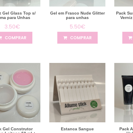
z Gel Glass Top s/
Gel em Frasco Nude Glitter
Pack Su
ma para Unhas
para unhas
Verniz
3.50€
5.50€
COMPRAR
COMPRAR
k Gel Construtor
Estanca Sangue
Pack A