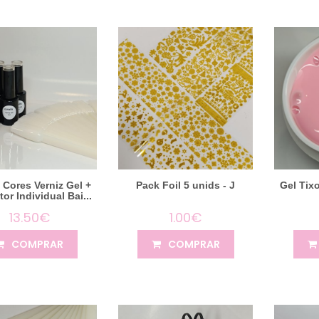
 Cores Verniz Gel +
Pack Foil 5 unids - J
Gel Tix
or Individual Bai...
13.50€
1.00€
COMPRAR
COMPRAR