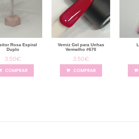
itor Rosa Espiral
Verniz Gel para Unhas
Duplo
Vermelho #670
3.50€
3.50€
COMPRAR
COMPRAR