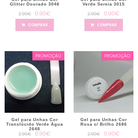
Glitter Dourado 3046
Verde Sereia 3015
0.90€
0.90€
2.90€
2.90€
COMPRAR
COMPRAR
PROMOÇÃO
PROMOÇÃO
Gel para Unhas Cor
Gel para Unhas Cor
Translúcido Verde Água
Rosa c/ Brilho 2686
2648
0.90€
0.90€
2.90€
2.90€