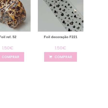
Foil ref. 52
Foil decoração F221
1.50€
1.50€
COMPRAR
COMPRAR