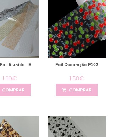
Foil 5 unids - E
Foil Decoração F102
1.00€
1.50€
COMPRAR
COMPRAR