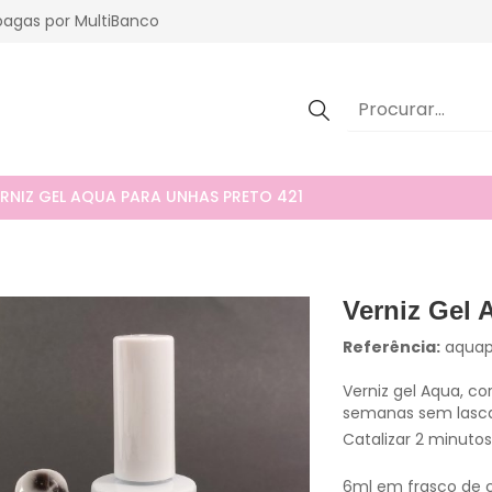
agas por MultiBanco
RNIZ GEL AQUA PARA UNHAS PRETO 421
Verniz Gel 
Referência:
aquap
Verniz gel Aqua, co
semanas sem lasca
Catalizar 2 minuto
6ml em frasco de co