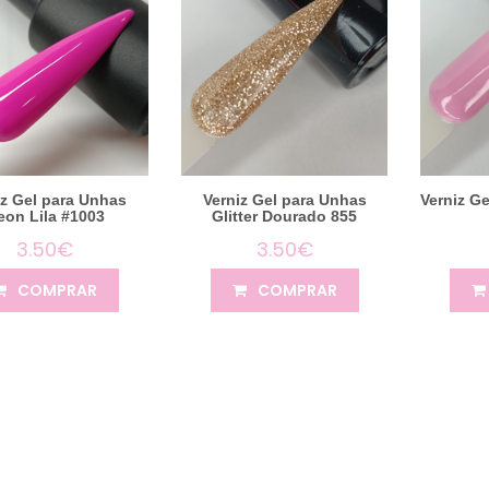
iz Gel para Unhas
Verniz Gel para Unhas
Verniz G
eon Lila #1003
Glitter Dourado 855
3.50€
3.50€
COMPRAR
COMPRAR