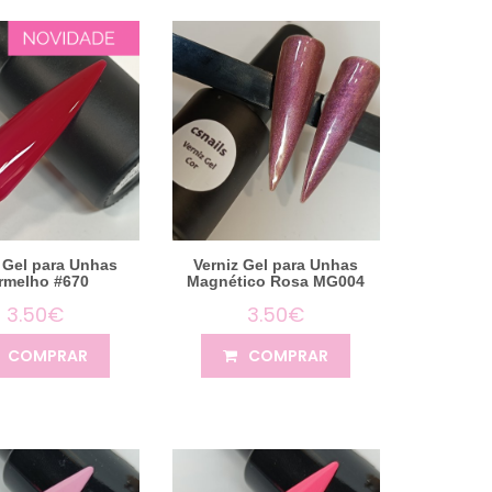
 Gel para Unhas
Verniz Gel para Unhas
rmelho #670
Magnético Rosa MG004
3.50€
3.50€
COMPRAR
COMPRAR