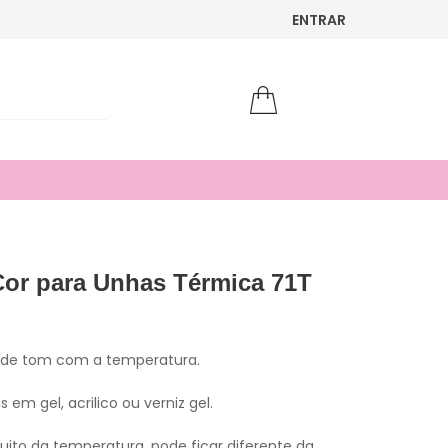
ENTRAR
Cor para Unhas Térmica 71T
 de tom com a temperatura.
 em gel, acrilico ou verniz gel.
ito da temperatura, pode ficar diferente da