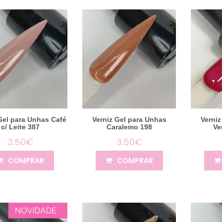
Gel para Unhas Café
Verniz Gel para Unhas
Verniz
c/ Leite 387
Caralemo 198
Ve
3.50€
3.50€
COMPRAR
COMPRAR