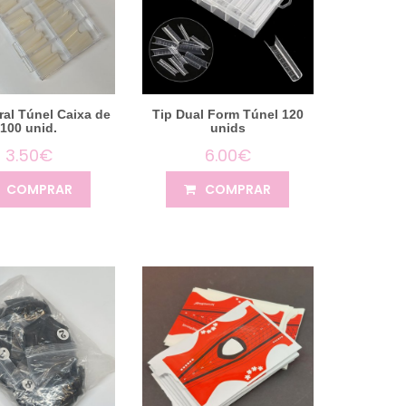
ral Túnel Caixa de
Tip Dual Form Túnel 120
100 unid.
unids
3.50€
6.00€
COMPRAR
COMPRAR