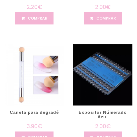
2.20€
2.90€
COMPRAR
COMPRAR
Caneta para degradé
Expositor Númerado
Azul
3.90€
2.00€