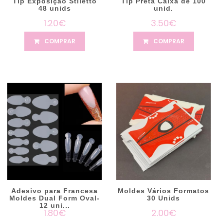
Tip Exposição Stiletto
Tip Preta Caixa de 100
48 unids
unid.
1.20€
3.50€
COMPRAR
COMPRAR
Adesivo para Francesa
Moldes Vários Formatos
Moldes Dual Form Oval-
30 Unids
12 uni...
1.80€
2.00€